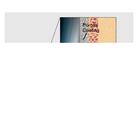
Reemplazo no cementado biológico mini-
invasivo de Cadera